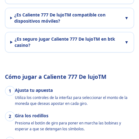
¿Es Caliente 777 De lujoTM compatible con
▼
dispositivos móviles?
¿Es seguro jugar Caliente 777 De lujoTM en btk
▼
casino?
Cómo jugar a Caliente 777 De lujoTM
Ajusta tu apuesta
1
Utiliza los controles de la interfaz para seleccionar el monto de la
moneda que deseas apostar en cada giro.
Gira los rodillos
2
Presiona el botón de giro para poner en marcha las bobinas y
esperar a que se detengan los símbolos.