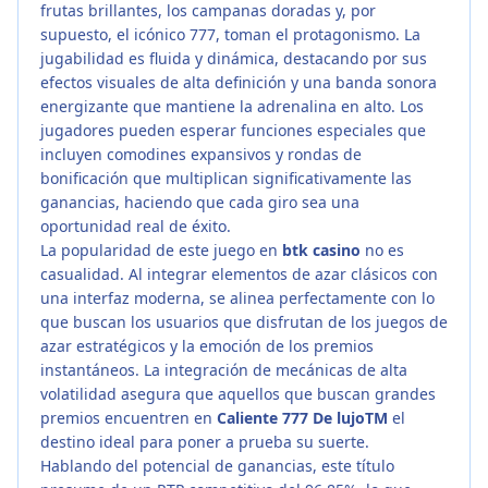
frutas brillantes, los campanas doradas y, por
supuesto, el icónico 777, toman el protagonismo. La
jugabilidad es fluida y dinámica, destacando por sus
efectos visuales de alta definición y una banda sonora
energizante que mantiene la adrenalina en alto. Los
jugadores pueden esperar funciones especiales que
incluyen comodines expansivos y rondas de
bonificación que multiplican significativamente las
ganancias, haciendo que cada giro sea una
oportunidad real de éxito.
La popularidad de este juego en
btk casino
no es
casualidad. Al integrar elementos de azar clásicos con
una interfaz moderna, se alinea perfectamente con lo
que buscan los usuarios que disfrutan de los juegos de
azar estratégicos y la emoción de los premios
instantáneos. La integración de mecánicas de alta
volatilidad asegura que aquellos que buscan grandes
premios encuentren en
Caliente 777 De lujoTM
el
destino ideal para poner a prueba su suerte.
Hablando del potencial de ganancias, este título