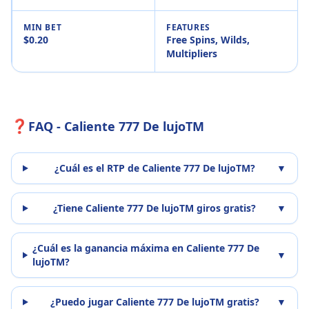
MIN BET
FEATURES
$0.20
Free Spins, Wilds,
Multipliers
❓
FAQ - Caliente 777 De lujoTM
¿Cuál es el RTP de Caliente 777 De lujoTM?
▼
¿Tiene Caliente 777 De lujoTM giros gratis?
▼
¿Cuál es la ganancia máxima en Caliente 777 De
▼
lujoTM?
¿Puedo jugar Caliente 777 De lujoTM gratis?
▼