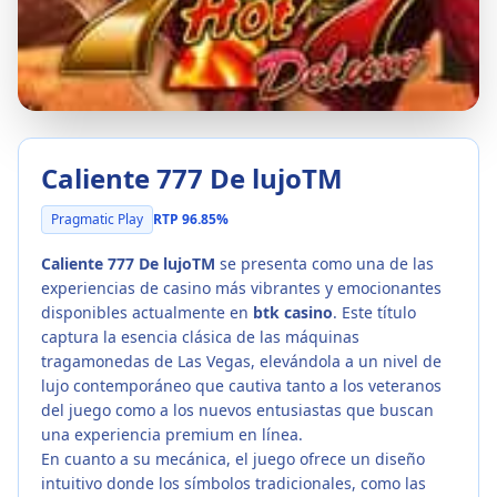
▶
Caliente 777 De lujoTM
Pragmatic Play
RTP 96.85%
Caliente 777 De lujoTM
se presenta como una de las
experiencias de casino más vibrantes y emocionantes
disponibles actualmente en
btk casino
. Este título
captura la esencia clásica de las máquinas
tragamonedas de Las Vegas, elevándola a un nivel de
lujo contemporáneo que cautiva tanto a los veteranos
del juego como a los nuevos entusiastas que buscan
una experiencia premium en línea.
En cuanto a su mecánica, el juego ofrece un diseño
intuitivo donde los símbolos tradicionales, como las