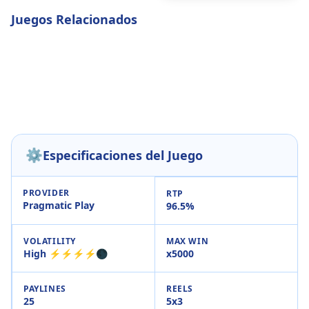
Juegos Relacionados
⚙️
Especificaciones del Juego
PROVIDER
RTP
Pragmatic Play
96.5%
VOLATILITY
MAX WIN
High ⚡⚡⚡⚡🌑
x5000
PAYLINES
REELS
25
5x3