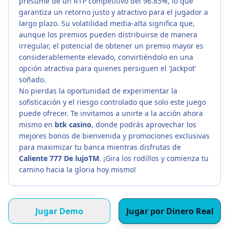
presume de un RTP competitivo del 96.85%, lo que
garantiza un retorno justo y atractivo para el jugador a
largo plazo. Su volatilidad media-alta significa que,
aunque los premios pueden distribuirse de manera
irregular, el potencial de obtener un premio mayor es
considerablemente elevado, convirtiéndolo en una
opción atractiva para quienes persiguen el 'Jackpot'
soñado.
No pierdas la oportunidad de experimentar la
sofisticación y el riesgo controlado que solo este juego
puede ofrecer. Te invitamos a unirte a la acción ahora
mismo en
btk casino
, donde podrás aprovechar los
mejores bonos de bienvenida y promociones exclusivas
para maximizar tu banca mientras disfrutas de
Caliente 777 De lujoTM
. ¡Gira los rodillos y comienza tu
camino hacia la gloria hoy mismo!
Jugar Demo
Jugar por Dinero Real