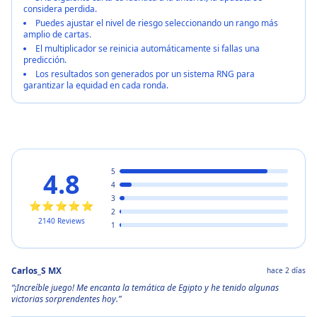
considera perdida.
Puedes ajustar el nivel de riesgo seleccionando un rango más
amplio de cartas.
El multiplicador se reinicia automáticamente si fallas una
predicción.
Los resultados son generados por un sistema RNG para
garantizar la equidad en cada ronda.
5
4.8
4
3
⭐⭐⭐⭐⭐
2
2140 Reviews
1
Carlos_S MX
hace 2 días
“¡Increíble juego! Me encanta la temática de Egipto y he tenido algunas
victorias sorprendentes hoy.”