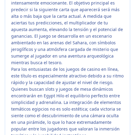
intensamente emocionante. El objetivo principal es
predecir si la siguiente carta que aparecerá será más
alta o más baja que la carta actual. A medida que
aciertas tus predicciones, el multiplicador de tu
apuesta aumenta, elevando la tensión y el potencial de
ganancias. El juego se desarrolla en un escenario
ambientado en las arenas del Sahara, con símbolos
jeroglíficos y una atmósfera cargada de misterio que
sumerge al jugador en una aventura arqueológica
mientras busca el tesoro.
Para los entusiastas de los juegos de casino en línea,
este título es especialmente atractivo debido a su ritmo
rápido y la capacidad de ajustar el nivel de riesgo.
Quienes buscan slots y juegos de mesa dinámicos
encontrarán en Egypt Hilo el equilibrio perfecto entre
simplicidad y adrenalina. La integración de elementos
temáticos egipcios no es solo estética; cada victoria se
siente como el descubrimiento de una cámara oculta
en una pirámide, lo que lo hace extremadamente
popular entre los jugadores que valoran la inmersión