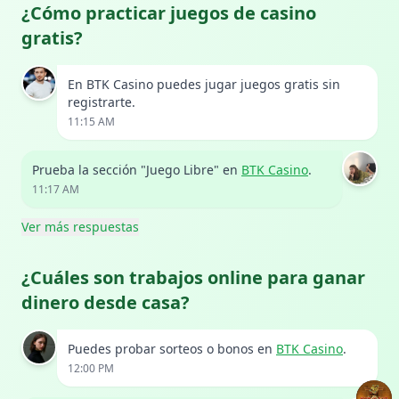
¿Cómo practicar juegos de casino
gratis?
En BTK Casino puedes jugar juegos gratis sin
registrarte.
11:15 AM
Prueba la sección "Juego Libre" en
BTK Casino
.
11:17 AM
Ver más respuestas
¿Cuáles son trabajos online para ganar
dinero desde casa?
Puedes probar sorteos o bonos en
BTK Casino
.
12:00 PM