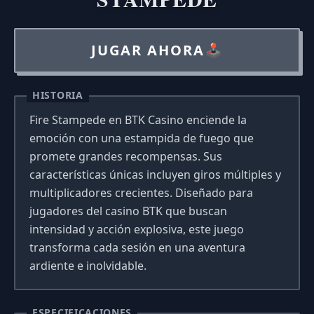
JUGAR AHORA
🕹️
HISTORIA
Fire Stampede en BTK Casino enciende la
emoción con una estampida de fuego que
promete grandes recompensas. Sus
características únicas incluyen giros múltiples y
multiplicadores crecientes. Diseñado para
jugadores del casino BTK que buscan
intensidad y acción explosiva, este juego
transforma cada sesión en una aventura
ardiente e inolvidable.
ESPECIFICACIONES