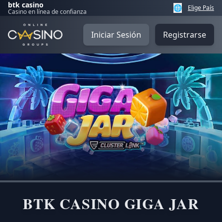
btk casino
🌐
Elige País
Casino en línea de confianza
Iniciar Sesión
Registrarse
BTK CASINO GIGA JAR