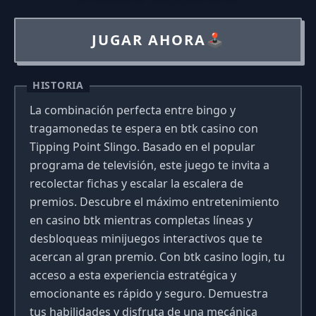
JUGAR AHORA
🕹️
HISTORIA
La combinación perfecta entre bingo y
tragamonedas te espera en btk casino con
Tipping Point Slingo. Basado en el popular
programa de televisión, este juego te invita a
recolectar fichas y escalar la escalera de
premios. Descubre el máximo entretenimiento
en casino btk mientras completas líneas y
desbloqueas minijuegos interactivos que te
acercan al gran premio. Con btk casino login, tu
acceso a esta experiencia estratégica y
emocionante es rápido y seguro. Demuestra
tus habilidades y disfruta de una mecánica