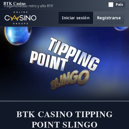
BTK Casino
País
Tragamonedas retro y alto RTP.
Iniciar sesión
Registrarse
BTK CASINO TIPPING
POINT SLINGO